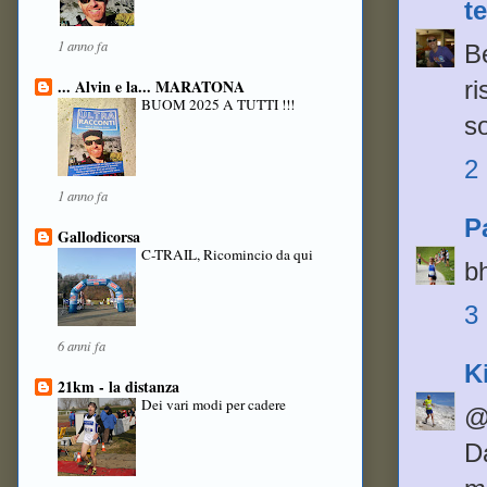
t
1 anno fa
Be
... Alvin e la... MARATONA
ri
BUOM 2025 A TUTTI !!!
so
2
1 anno fa
P
Gallodicorsa
C-TRAIL, Ricomincio da qui
bh
3
6 anni fa
K
21km - la distanza
Dei vari modi per cadere
@
Da