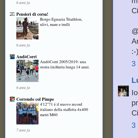
m
6 anni fa
C
Pensieri di corsa!
Borgo Egnazia Triathlon,
ulivi, mare e trulli
@
An
6 anni fa
:-
AndòCorri
AndòCorri 2005/2019: una
3
storia (in)finita lunga 14 anni.
L
6 anni fa
Io
Correndo col Pimpe
pr
4'12"71 è il nuovo record
italiano della staffetta 4x400
C
metri M60
3
7 anni fa