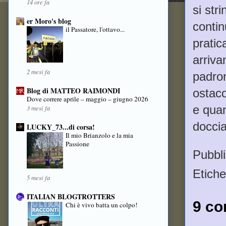
14 ore fa
si str
er Moro's blog
contin
il Passatore, l'ottavo...
pratic
arriva
2 mesi fa
padron
Blog di MATTEO RAIMONDI
ostaco
Dove correre aprile – maggio – giugno 2026
e quan
3 mesi fa
doccia
LUCKY_73...di corsa!
Il mio Brianzolo e la mia
Passione
Pubbl
Etiche
5 mesi fa
ITALIAN BLOGTROTTERS
9 co
Chi è vivo batta un colpo!