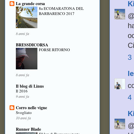
K
La grande corsa
8a ECOMARATONA DEL
BARBARESCO 2017
@
h
8 anni fa
oc
C
BRESSDICORSA
FORSE RITORNO
3
le
8 anni fa
co
Il blog di Linus
Il 2016
4
9 anni fa
Corro nelle vigne
K
Svogliato
10 anni fa
@
Runner Blade
50 km di Romagna: tanta