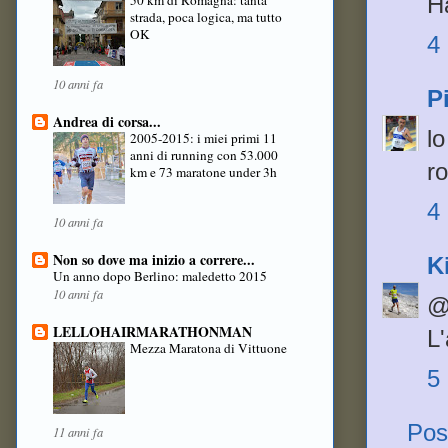
Ha
strada, poca logica, ma tutto
OK
4
10 anni fa
P
Andrea di corsa...
lo
2005-2015: i miei primi 11
anni di running con 53.000
r
km e 73 maratone under 3h
4
10 anni fa
Non so dove ma inizio a correre...
K
Un anno dopo Berlino: maledetto 2015
10 anni fa
@
LELLOHAIRMARATHONMAN
L'
Mezza Maratona di Vittuone
5
Pos
11 anni fa