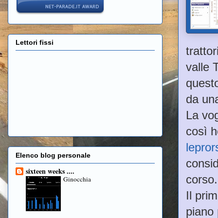
Lettori fissi
tratto
valle 
questo
da una
La vog
così h
lepror
Elenco blog personale
consid
sixteen weeks ....
corso.
Ginocchia
Il pri
piano 