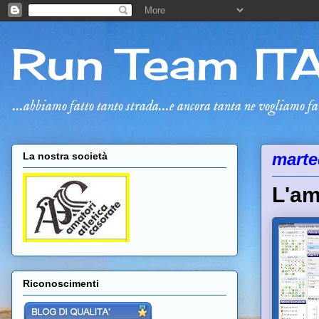
Run Team IT
...abbiamo fatto tanto strada...e ancora tanta ne vogliamo fa
marte
La nostra società
L'ami
Riconoscimenti